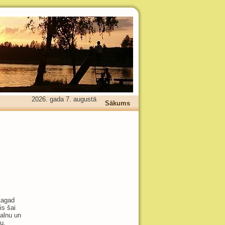
2026. gada 7. augustā
Sākums
tagad
is šai
kalnu un
u.