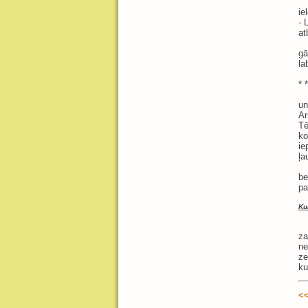
ie
- 
at
gā
la
* *
un
Ar
Tē
ko
ie
ļa
be
pa
Ku
za
ne
ze
ku
<<