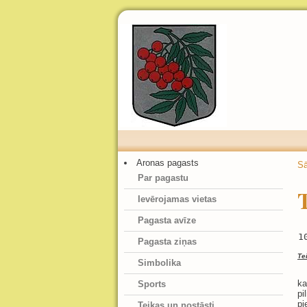
Aronas pagasts
S
Par pagastu
T
Ievērojamas vietas
Pagasta avīze
1
Pagasta ziņas
Te
Simbolika
Kā
ka
Sports
pi
pi
Teikas un nostāsti