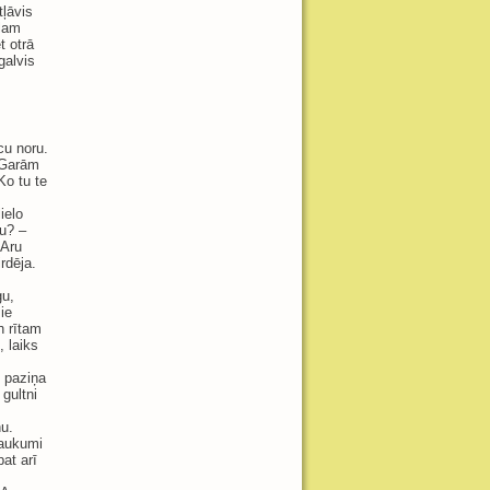
tļāvis
plam
t otrā
galvis
u noru.
. Garām
Ko tu te
ielo
nu? –
„Aru
rdēja.
gu,
ie
n rītam
, laiks
u paziņa
gultni
u.
saukumi
at arī