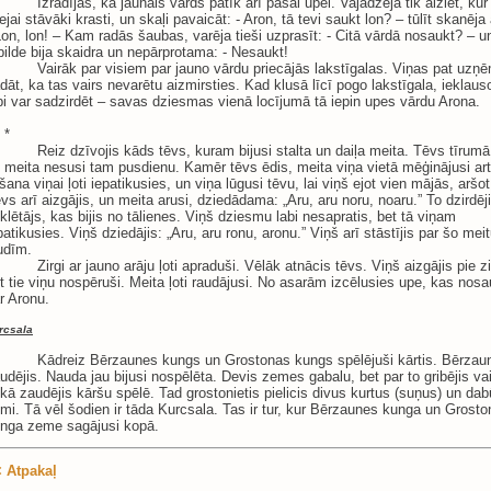
Izrādījās, ka jaunais vārds patīk arī pašai upei. Vajadzēja tik aiziet, ku
lejai stāvāki krasti, un skaļi pavaicāt: - Aron, tā tevi saukt lon? – tūlīt skanēja 
Lon, lon! – Kam radās šaubas, varēja tieši uzprasīt: - Citā vārdā nosaukt? – u
bilde bija skaidra un nepārprotama: - Nesaukt!
Vairāk par visiem par jauno vārdu priecājās lakstīgalas. Viņas pat uzņ
dāt, ka tas vairs nevarētu aizmirsties. Kad klusā līcī pogo lakstīgala, ieklausot
bi var sadzirdēt – savas dziesmas vienā locījumā tā iepin upes vārdu Arona.
 *
Reiz dzīvojis kāds tēvs, kuram bijusi stalta un daiļa meita. Tēvs tīrumā 
 meita nesusi tam pusdienu. Kamēr tēvs ēdis, meita viņa vietā mēģinājusi art
šana viņai ļoti iepatikusies, un viņa lūgusi tēvu, lai viņš ejot vien mājās, aršot
vs arī aizgājis, un meita arusi, dziedādama: „Aru, aru noru, noaru.” To dzirdēj
klētājs, kas bijis no tālienes. Viņš dziesmu labi nesapratis, bet tā viņam
patikusies. Viņš dziedājis: „Aru, aru ronu, aronu.” Viņš arī stāstījis par šo mei
udīm.
Zirgi ar jauno arāju ļoti apraduši. Vēlāk atnācis tēvs. Viņš aizgājis pie z
t tie viņu nospēruši. Meita ļoti raudājusi. No asarām izcēlusies upe, kas nosa
r Aronu.
rcsala
Kādreiz Bērzaunes kungs un Grostonas kungs spēlējuši kārtis. Bērzaun
udējis. Nauda jau bijusi nospēlēta. Devis zemes gabalu, bet par to gribējis va
kā zaudējis kāršu spēlē. Tad grostonietis pielicis divus kurtus (suņus) un dab
mi. Tā vēl šodien ir tāda Kurcsala. Tas ir tur, kur Bērzaunes kunga un Grost
nga zeme sagājusi kopā.
 Atpakaļ