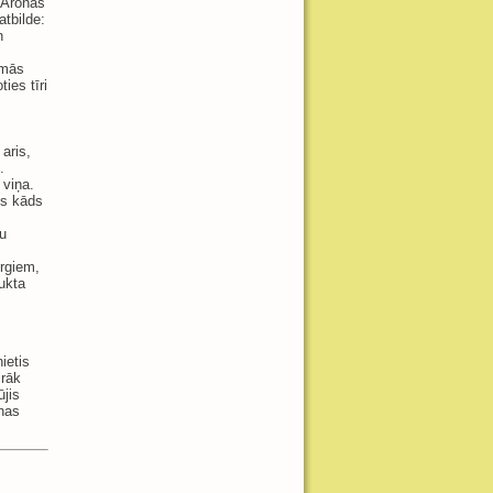
r Aronas
atbilde:
n
ēmās
ies tīri
aris,
.
 viņa.
is kāds
tu
irgiem,
ukta
ietis
irāk
ūjis
onas