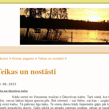
ākums
>
Aronas pagasts
>
Teikas un nostāsti
>
eikas un nostāsti
0.06.2015
ika par Dārznīcas kalnu
du versti no Viesienas muižas ir Dārznīcas kalns. Tanī vietā, kur 
lns, vecos laikos bijuse grezna pils. Bet vienreiz – vai Velns, vai kas – uzgāz
lij virsū kalnu. Tā palicies ilgu laiku. Te vienu dienu kāds šejienietis gājis pār 
epeši ieraudzījis durvis. Gājis iekšā un atradis varenas istabas, pilnas ar naud