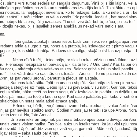
cs, sirms vīrs turpat sēdējis un sargājis dārgumus. Viņš bijis itin laipns, vēl a
nācējam pagrābties no zelta un smaidīdams izvadījis laukā. Tikai šķiroties a
eši noteicis, lai nepļāpājot nevienam, ko te redzējis. Labu laiku neteicis arī, be
dā izstāstījis taču citiem un vēl aizvedis līdz parādīt. Iegājuši, bet tagad sirm
irs nebijis tik laipns, tūliņ uzsaucis: “Tie citi visi ārā, bet tu, pļāpa, paliec te!”
līdzējis nekas, bijis jāpaliek zemes apakšā un nekad vairs neticis ārā.
ona
ngadus atpakaļ mārcieniešos kāds zemnieks reiz gribēja apart vec
rēdams arklā aizjūgto zirgu, noras alā prātoja, kā izdevīgāk dzīt pirmo vagu
ja paziņa, kas slikti dzirdēja. Padevis dievpalīgu, skaļā balsī tas uzprasīja: - 
ri?
- Nelon dīkā turēt, - teica arājs, ar slaidu rokas vēzienu norādīdams uz l
ru. Pienācējs nesaprata un pārvaicāja: - Kā tu teici? Onu turēt? Kas tā par o
šu noru, - atkārtoja arājs vairākas reizes. Beidzot gribēja īsi un skaļi pateikt: 
ru,” – bet vārdi drusku sacirtās un izteicās: - Aronu. – To nu paziņa skaidri dzi
brīnījās par vārdu „arona”, paraustīja plecus un aizgāja.
Sarunas laikā sāka līņāt un arvienu stiprāk. Kad arājs izdzina pirmo va
jadzēja steigties uz māju. Lietus lija visu pievakari, visu nakti. Gar noru tekoš
eņi uzplūda, sāka tecēt pa izarto vagu, drīz izskaloja to platāku un dziļāku, u
stot, pāri norai jau tecēja krietna upe. Kad saule pakāpās pāri koku virsotnēm
skaidrojās un noras malā atkal atnāca arājs.
- Brīnies nu, bērīti, - viņš teica savam darba biedram, - vakar šeit mūs
īnījās par neviļus izteikto aronu. Šodien mums jau te tek īsta upe Arona. Norā 
 artin izarusi. Nu, īsta Arona!
Un zemnieks arī turpmāk pāri norai tekošo upes posmu dēvēja par Aron
unais vārds visiem patika. Tas bija jauks un izteiksmīgs, kā jau visi upju no
nī novadā. Tāpēc arī drīz vien upi visā viņas garumā – Mārcienā, Ļaudonā, tāp
lgaviešos – sāka saukt par Aronu.