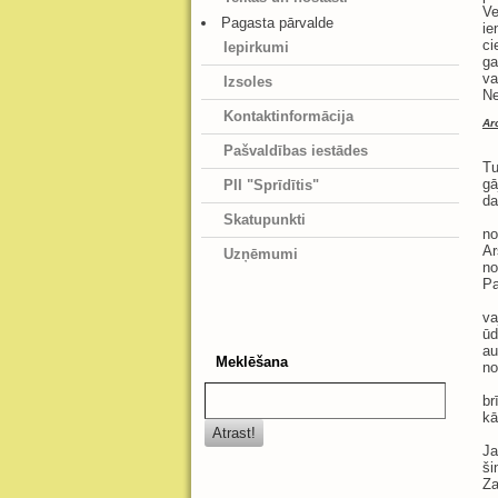
Ve
Pagasta pārvalde
ie
ci
Iepirkumi
ga
va
Izsoles
Ne
Kontaktinformācija
Ar
Se
Pašvaldības iestādes
Tu
gā
PII "Sprīdītis"
da
Skatupunkti
no
Ar
Uzņēmumi
no
Pa
va
ūd
au
Meklēšana
no
br
kā
Ja
ši
Za