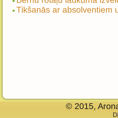
Bērnu rotaļu laukuma izve
Tikšanās ar absolventiem u
© 2015, Aron
D