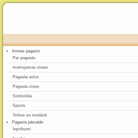
Aronas pagasts
Par pagastu
Ievērojamas vietas
Pagasta avīze
Pagasta ziņas
Simbolika
Sports
Teikas un nostāsti
Pagasta pārvalde
Iepirkumi