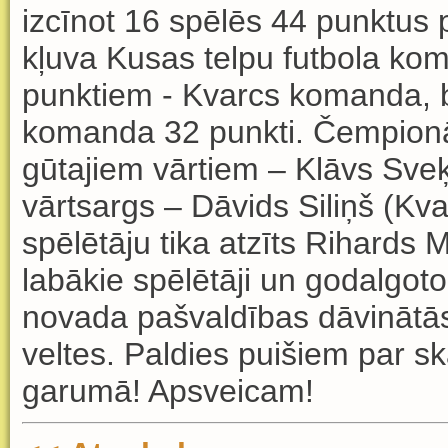
izcīnot 16 spēlēs 44 punktu
kļuva Kusas telpu futbola koma
punktiem - Kvarcs komanda, b
komanda 32 punkti. Čempionāt
gūtajiem vārtiem – Klāvs Sve
vārtsargs – Dāvids Siliņš (Kva
spēlētāju tika atzīts Rihards
labākie spēlētāji un godalgo
novada pašvaldības dāvinātā
veltes. Paldies puišiem par 
garumā! Apsveicam!