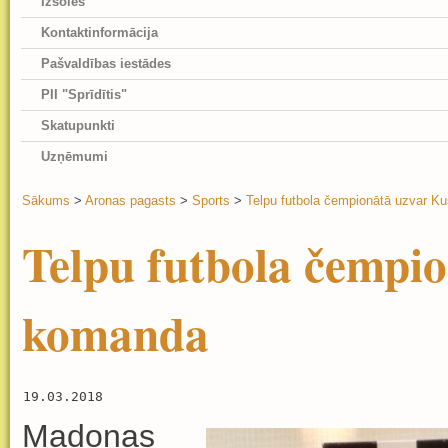
Izsoles
Kontaktinformācija
Pašvaldības iestādes
PII "Sprīdītis"
Skatupunkti
Uzņēmumi
Sākums
>
Aronas pagasts
>
Sports
>
Telpu futbola čempionātā uzvar 
Telpu futbola čempi
komanda
19.03.2018
Madonas