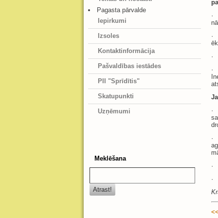
pa
Pagasta pārvalde
·
Iepirkumi
nā
·
Izsoles
ēk
Kontaktinformācija
·
Pašvaldības iestādes
·
In
PII "Sprīdītis"
at
Skatupunkti
Ja
·
Uzņēmumi
sa
dr
·
ag
mā
Meklēšana
·
·
Kr
<<