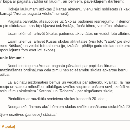
r kopā
ar pagasta vadību un ļaudīm, arī bērniem,
paveiktajiem darbiem
:
Hokeja laukumam uzliktas 2 kārtas akmeņu, vienu reizi noblietēts (sīkāk 
kamajā “Aronas pagasta vēstis” numurā);
Pagasta pārvalde, atsaucoties uz Skolas padomes iesniegumu, ir demon
u pie slidotavas, kas bija kļuvusi iedzīvotāju, īpaši bērnu, veselībai bīstama;
Esam izlēmuši arhivēt Skolas padomes aktivitātes un veidot foto albūmu
Esam izlēmuši arhivēt Kusas skolas aktivitātes (visi foto “satek” pie sko
eses Briškas) un veidot foto albumu (jo, izrādās, pēdējo gadu skolas notikum
spoguļojums foto esot ļoti skops).
unie lēmumi:
Nodot iesniegumu Aronas pagasta pārvaldei par papildus ātruma
mazināšanas brīdinājuma ceļa zīmju nepieciešamību skolas apkārtnē bērnu
ošībai;
Lai aicinātu aizdomāties bērnus un vecākus par attiecību kvalitāti, lai m
resiju un vairotu mīlestību, atbildīgas izvēles vispirms pašiem sevī, izsūtīt 
cību filmu skolēniem "Katrīna" un “Roberts” - par ņirgāšanos skolā;
Piedalīties ar muzikālu sveicienu skolas koncertā 20. dec.;
Noorganizēt “laimes aku” bērniem skolas svētku pasākuma diskotēkā 20
ā
jam pozit
ī
vos (patiesos) st
ā
stus!
 Atpakaļ