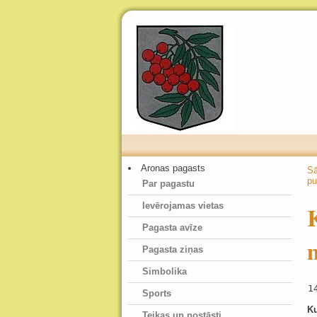
Aronas pagasts
S
pu
Par pagastu
Ievērojamas vietas
Pagasta avīze
Pagasta ziņas
Simbolika
1
Sports
K
Teikas un nostāsti