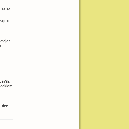
lasiet
tējusi
;
lotājas
u
azinātu
vecākiem
. dec.