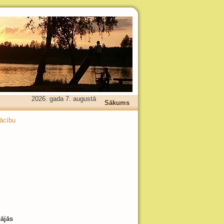
2026. gada 7. augustā
Sākums
ācību
cājās