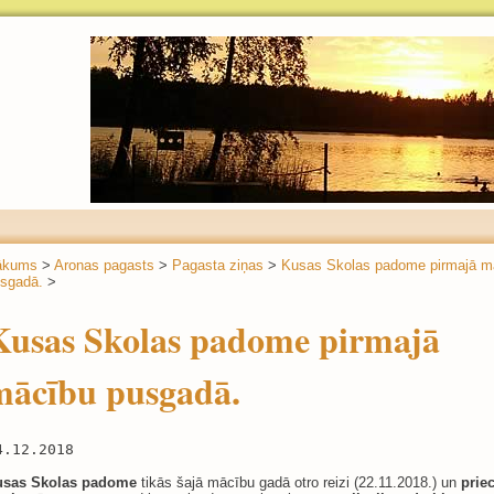
ākums
>
Aronas pagasts
>
Pagasta ziņas
>
Kusas Skolas padome pirmajā m
sgadā.
>
Kusas Skolas padome pirmajā
mācību pusgadā.
4.12.2018
usas Skolas padome
tikās šajā mācību gadā otro reizi (22.11.2018.) un
prie