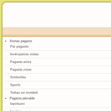
Aronas pagasts
Par pagastu
Ievērojamas vietas
Pagasta avīze
Pagasta ziņas
Simbolika
Sports
Teikas un nostāsti
Pagasta pārvalde
Iepirkumi