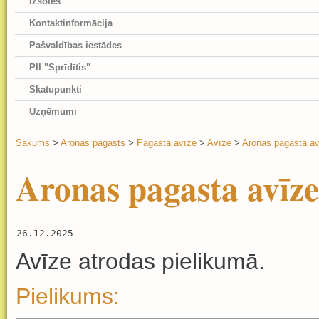
Izsoles
Kontaktinformācija
Pašvaldības iestādes
PII "Sprīdītis"
Skatupunkti
Uzņēmumi
Sākums
>
Aronas pagasts
>
Pagasta avīze
>
Avīze
>
Aronas pagasta avī
Aronas pagasta avīze 
26.12.2025
Avīze atrodas pielikumā.
Pielikums: