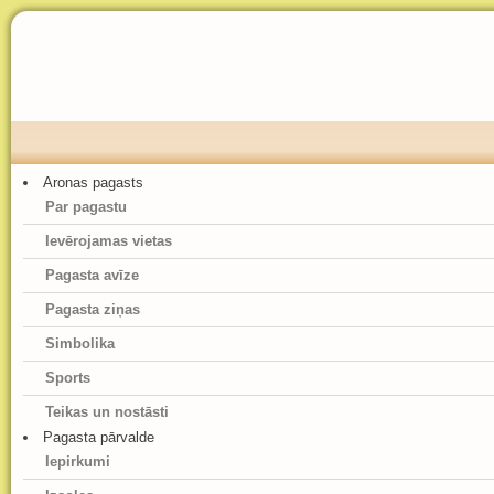
Aronas pagasts
Par pagastu
Ievērojamas vietas
Pagasta avīze
Pagasta ziņas
Simbolika
Sports
Teikas un nostāsti
Pagasta pārvalde
Iepirkumi