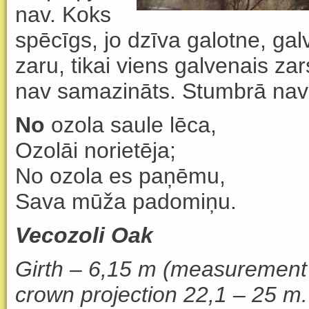
nav. Koks
spēcīgs, jo dzīva galotne, gal
zaru, tikai viens galvenais zar
nav samazināts. Stumbrā nav 
No
ozola saule lēca,
Ozolāi norietēja;
No ozola es paņēmu,
Sava mūža padomiņu.
Vecozoli Oak
Girth – 6,15 m
(measurement i
crown projection 22,1 – 25 m.