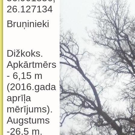
26.127134
Bruņinieki
Dižkoks.
Apkārtmērs
- 6,15 m
(2016.gada
aprīļa
mērījums).
Augstums
-26,5 m.