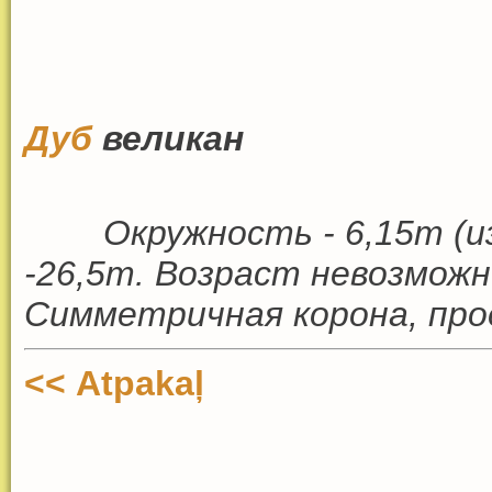
Дуб
великан
Окружность - 6,15m (и
-26,5m. Возраст невозмож
Симметричная корона, прое
<< Atpakaļ