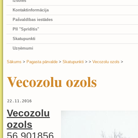
Izsoles
Kontaktinformācija
Pašvaldības iestādes
PII "Sprīdītis"
Skatupunkti
Uzņēmumi
Sākums
>
Pagasta pārvalde
>
Skatupunkti
>
>
Vecozolu ozols
>
Vecozolu ozols
22.11.2016
Vecozolu
ozols
56.901856,