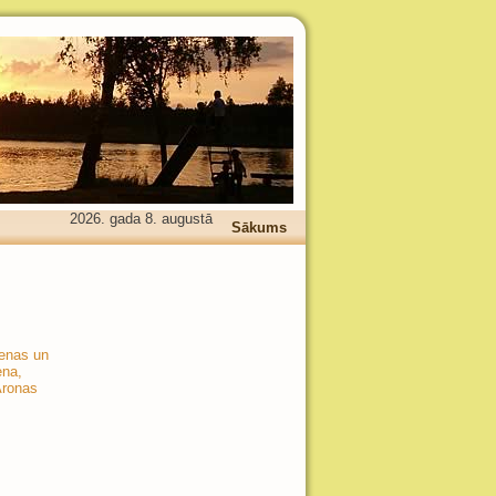
2026. gada 8. augustā
Sākums
ienas un
ena,
Aronas