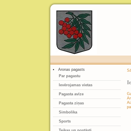
Aronas pagasts
S
Par pagastu
I
Ievērojamas vietas
Ga
Pagasta avīze
Ar
Ai
Pagasta ziņas
pa
Simbolika
Sports
Teikas un nostāsti