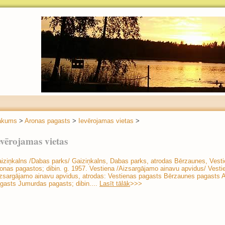
ākums
>
Aronas pagasts
>
Ievērojamas vietas
>
evērojamas vietas
iziņkalns /Dabas parks/ Gaiziņkalns, Dabas parks, atrodas Bērzaunes, Vest
onas pagastos; dibin. g. 1957. Vestiena /Aizsargājamo ainavu apvidus/ Vesti
zsargājamo ainavu apvidus, atrodas: Vestienas pagasts Bērzaunes pagasts 
gasts Jumurdas pagasts; dibin....
Lasīt tālāk
>>>