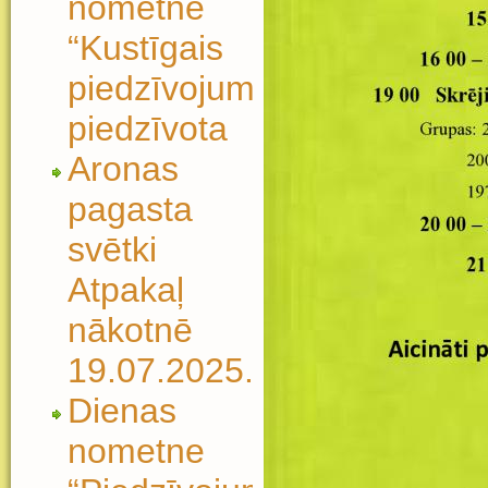
nometne
“Kustīgais
piedzīvojums”
piedzīvota
Aronas
pagasta
svētki
Atpakaļ
nākotnē
19.07.2025.
Dienas
nometne