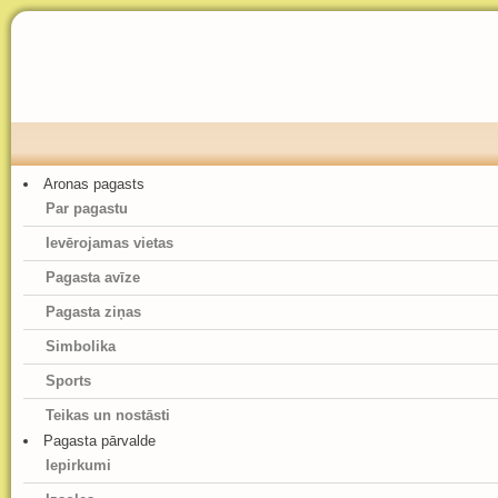
Aronas pagasts
Par pagastu
Ievērojamas vietas
Pagasta avīze
Pagasta ziņas
Simbolika
Sports
Teikas un nostāsti
Pagasta pārvalde
Iepirkumi