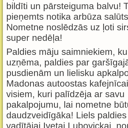
bild
ī
ti un p
ā
rsteiguma balvu! 
pie
ņ
emts notika arb
ū
za sal
ū
t
Nometne nosl
ē
dz
ā
s uz
ļ
oti si
super ned
ēļ
a!
Paldies m
āju saimniekiem, ku
uzņēma, paldies par garšīga
pusdienām un lielisku apkalp
Madonas autoostas kafejnīcai
visiem, kuri palīdzēja ar savu
pakalpojumu, lai nometne būt
daudzveidīgāka! Liels paldie
vadītājai Ivetai Ļubovickai, 