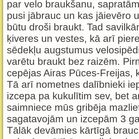
par velo braukšanu, saprat
ā
m
pusi j
ā
brauc un kas j
ā
iev
ē
ro 
b
ū
tu droši braukt. Tad savilk
ā
ķ
iveres un vestes, k
ā
ar
ī
piere
s
ē
dek
ļ
u augstumus velosip
ē
d
var
ē
tu braukt bez raiz
ē
m. Pir
cep
ē
jas Airas P
ū
ces-Freijas, 
T
ā
ar
ī
nometnes dal
ī
bnieki i
izcepa pa kukul
ī
tim sev, bet 
saimniece m
ū
s grib
ē
ja mazlie
sagatavoj
ā
m un izcep
ā
m 3 ga
T
ā
l
ā
k dev
ā
mies k
ā
rt
ī
g
ā
brauc