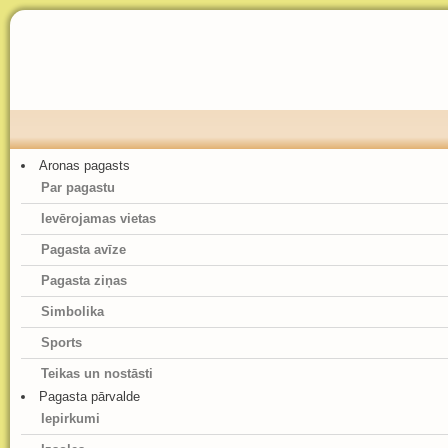
Aronas pagasts
Par pagastu
Ievērojamas vietas
Pagasta avīze
Pagasta ziņas
Simbolika
Sports
Teikas un nostāsti
Pagasta pārvalde
Iepirkumi