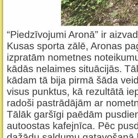
“Piedz
ī
vojumi Aron
ā
” ir aizvad
Kusas sporta zālē, Aronas pa
izpratām nometnes noteikumus
kādās nelaimes situācijās. Tā
k
ā
dam t
ā
bija pirm
ā
š
ā
da veid
visus punktus, k
ā
rezult
ā
t
ā
ie
radoši pastr
ā
d
ā
j
ā
m ar nometn
T
ā
l
ā
k garš
ī
gi pa
ē
d
ā
m pusdien
autoostas kafejn
ī
ca. P
ē
c pus
daž
ā
du saldumu gatavošan
ā 