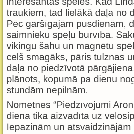
interesantas sp
ē
les. Kad Lin
traukiem, tad liel
ā
k
ā
da
ļ
a no d
P
ē
c garš
ī
gaj
ā
m pusdien
ā
m, 
saimnieku sp
ēļ
u burv
ī
b
ā
. S
ā
k
vikingu šahu un magn
ē
tu sp
ē
ce
ļ
š smag
ā
ks, p
ā
ris tulznas 
da
ļ
a no piedz
ī
vot
ā
p
ā
rg
ā
jiena
pl
ā
nots, kopum
ā
pa dienu no
stund
ā
m nepiln
ā
m.
Nometnes “Piedz
ī
vojumi Aron
diena tika aizvad
īta uz velosi
Iepazin
ā
m un atsvaidzin
ā
j
ā
m 