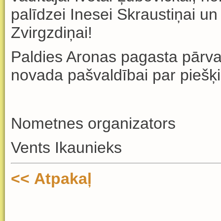
palīdzei Inesei Skraustiņai u
Zvirgzdiņai!
Paldies Aronas pagasta pārv
novada pašvaldībai par piešķi
Nometnes organizators
Vents Ikaunieks
<< Atpakaļ