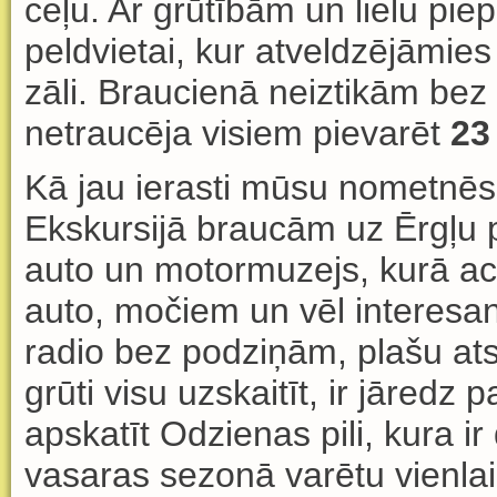
ce
ļ
u. Ar gr
ū
t
ī
b
ā
m un lielu piep
peldvietai, kur atveldz
ē
j
ā
mies
z
ā
li. Braucien
ā
neiztik
ā
m bez 
netrauc
ē
ja visiem pievar
ē
t
23
K
ā jau ierasti mūsu nometnēs,
Ekskursij
ā
brauc
ām
uz
Ē
rg
ļ
u 
auto un motormuzejs, kur
ā
ac
auto, mo
č
iem un v
ē
l interesa
radio bez podzi
ņā
m, plašu at
gr
ū
ti visu uzskait
ī
t, ir j
ā
redz p
apskat
ī
t Odzienas pili, kura ir
vasaras sezon
ā
var
ē
tu vienla