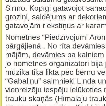
Sirmo
. Kop
ī
gi gatavojot san
ā
c
grozi
ņ
i, sald
ē
jums ar dekorie
gatavoj
ā
m rieksti
ņ
us ar karam
Nometnes “Piedz
ī
vojumi Aron
pārgājienā.
. No r
ī
ta dev
ā
mies
m
ā
j
ā
m, dev
ā
mies pa kalniem 
jo nometnes organizatori bija
m
ū
zika tika likta p
ē
c b
ē
rnu v
ē
“Gabali
ņ
u” saimnieki Linda u
vienreiz
ē
ju iesp
ē
ju iel
ū
koties
trauku ska
ņā
s (Himalaju trau