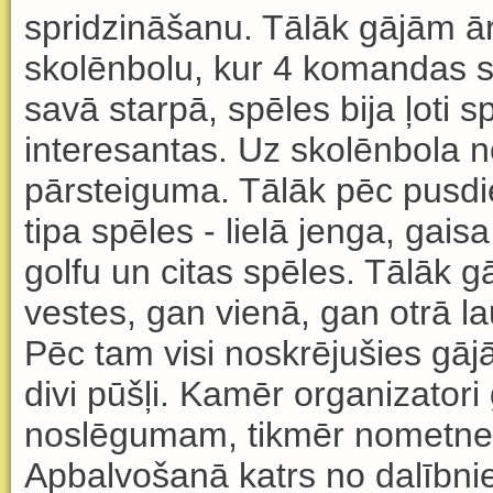
spridzin
ā
šanu. T
ā
l
ā
k g
ā
j
ā
m
ā
skol
ē
nbolu, kur 4 komandas 
sav
ā
starp
ā
, sp
ē
les bija
ļ
oti s
interesantas. Uz skol
ē
nbola n
p
ā
rsteiguma. T
ā
l
ā
k p
ē
c pusd
tipa sp
ē
les - liel
ā
jenga, gaisa l
golfu un citas sp
ē
les. T
ā
l
ā
k g
vestes, gan vien
ā
, gan otr
ā
la
P
ē
c tam visi noskr
ē
jušies g
ā
j
divi p
ū
š
ļ
i. Kam
ē
r organizatori
nosl
ē
gumam, tikm
ē
r nometne
Apbalvošan
ā
katrs no dal
ī
bni