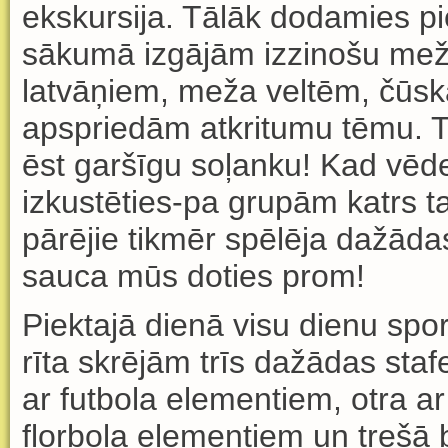
ekskursija
.
T
ā
l
ā
k dodamies pie
s
ā
kum
ā
izg
ā
j
ā
m izzinošu mež
latv
āņ
iem, meža velt
ē
m,
čū
sk
apspried
ā
m atkritumu t
ē
mu. 
ē
st garš
ī
gu so
ļ
anku! Kad v
ē
de
izkust
ē
ties-pa grup
ā
m katrs t
p
ā
r
ē
jie tikm
ē
r sp
ē
l
ē
ja daž
ā
da
sauca m
ū
s doties prom!
Piektaj
ā
dien
ā
visu dienu spor
r
ī
ta skr
ē
j
ā
m tr
ī
s daž
ā
das staf
ar futbola elementiem, otra ar
florbola elementiem un treš
ā
b