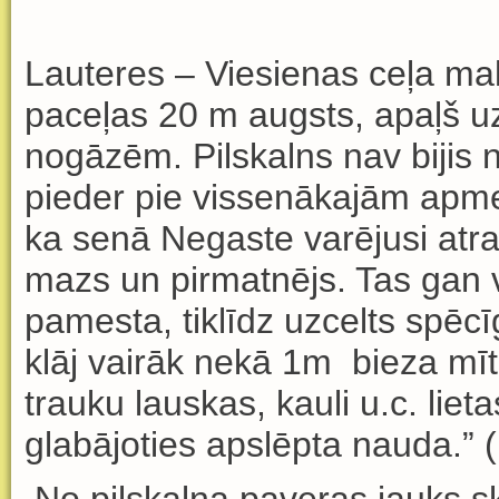
Lauteres – Viesienas ceļa ma
paceļas 20 m augsts, apaļš u
nogāzēm. Pilskalns nav bijis n
pieder pie vissenākajām apme
ka senā Negaste varējusi atrast
mazs un pirmatnējs. Tas gan 
pamesta, tiklīdz uzcelts spēc
klāj vairāk nekā 1m
bieza mīt
trauku lauskas, kauli u.c. liet
glabājoties apslēpta nauda.” 