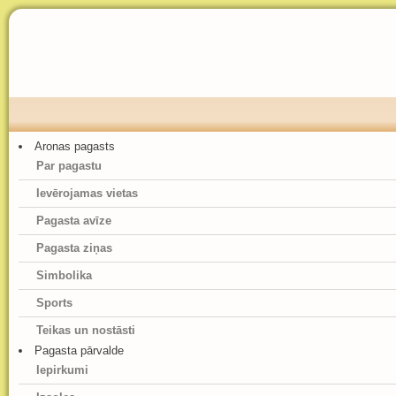
Aronas pagasts
Par pagastu
Ievērojamas vietas
Pagasta avīze
Pagasta ziņas
Simbolika
Sports
Teikas un nostāsti
Pagasta pārvalde
Iepirkumi