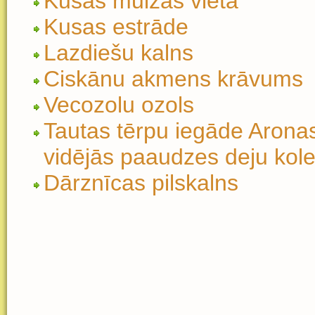
Kusas muižas vieta
Kusas estrāde
Lazdiešu kalns
Ciskānu akmens krāvums
Vecozolu ozols
Tautas tērpu iegāde Arona
vidējās paaudzes deju kol
Dārznīcas pilskalns