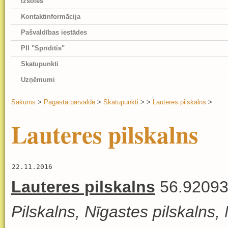
Izsoles
Kontaktinformācija
Pašvaldības iestādes
PII "Sprīdītis"
Skatupunkti
Uzņēmumi
Sākums
>
Pagasta pārvalde
>
Skatupunkti
>
>
Lauteres pilskalns
>
Lauteres pilskalns
22.11.2016
Lauteres pilskalns
56.92093
Pilskalns, Nīgastes pilskalns,