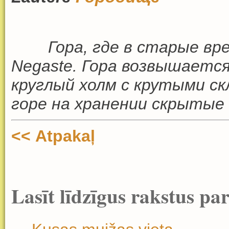
Гора
,
где в старые вр
Negaste.
Гора возвышается
круглый холм с крутыми ск
горе на хранении скрытые 
<< Atpakaļ
Lasīt līdzīgus rakstus pa