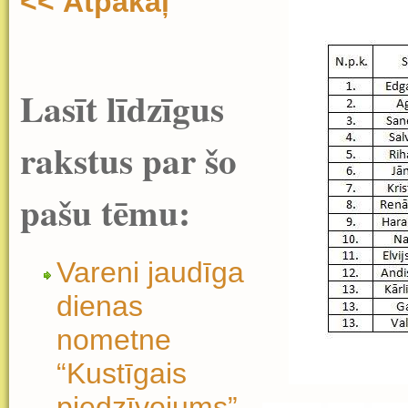
<< Atpakaļ
Lasīt līdzīgus
rakstus par šo
pašu tēmu:
Vareni jaudīga
dienas
nometne
“Kustīgais
piedzīvojums”