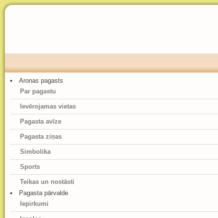
Aronas pagasts
Par pagastu
Ievērojamas vietas
Pagasta avīze
Pagasta ziņas
Simbolika
Sports
Teikas un nostāsti
Pagasta pārvalde
Iepirkumi