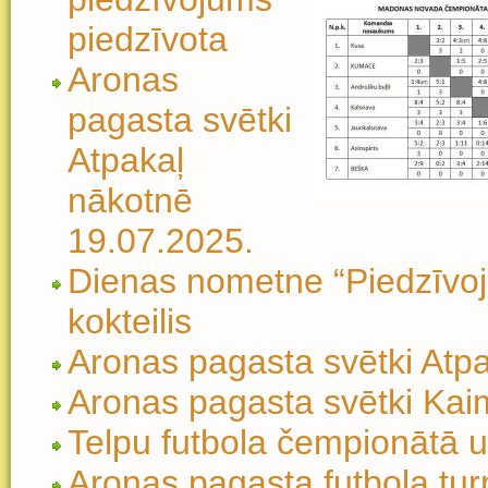
piedzīvota
Aronas
pagasta svētki
Atpakaļ
nākotnē
19.07.2025.
Dienas nometne “Piedzīvoj
kokteilis
Aronas pagasta svētki Atp
Aronas pagasta svētki Kaim
Telpu futbola čempionātā
Aronas pagasta futbola turn