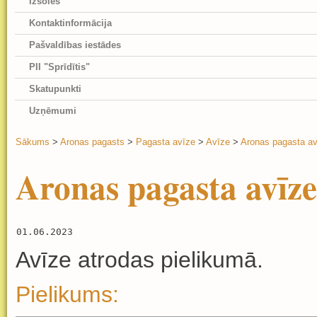
Izsoles
Kontaktinformācija
Pašvaldības iestādes
PII "Sprīdītis"
Skatupunkti
Uzņēmumi
Sākums
>
Aronas pagasts
>
Pagasta avīze
>
Avīze
>
Aronas pagasta av
Aronas pagasta avīze
01.06.2023
Avīze atrodas pielikumā.
Pielikums: