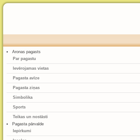
Aronas pagasts
Par pagastu
Ievērojamas vietas
Pagasta avīze
Pagasta ziņas
Simbolika
Sports
Teikas un nostāsti
Pagasta pārvalde
Iepirkumi