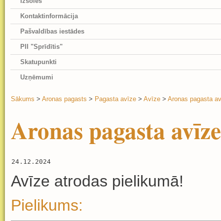
Izsoles
Kontaktinformācija
Pašvaldības iestādes
PII "Sprīdītis"
Skatupunkti
Uzņēmumi
Sākums
>
Aronas pagasts
>
Pagasta avīze
>
Avīze
>
Aronas pagasta av
Aronas pagasta avīze
24.12.2024
Avīze atrodas pielikumā!
Pielikums: